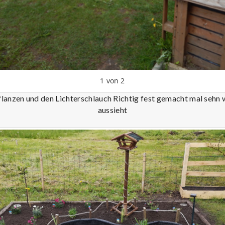
1
von
2
flanzen und den Lichterschlauch Richtig fest gemacht mal sehn w
aussieht