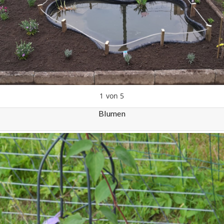
1
von
5
Blumen